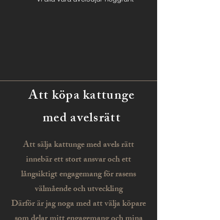
Att köpa kattunge
med avelsrätt
Att sälja kattunge med avels rätt
innebär ett stort ansvar och ett
långsiktigt engagemang för rasens
välmående och utveckling
Därför är jag noga med att välja köpare
som delar mitt engagemang och mina