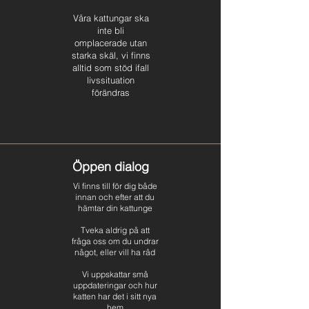
Våra kattungar ska
inte bli
omplacerade utan
starka skäl, vi finns
alltid som stöd ifall
livssituation
förändras
Öppen dialog
Vi finns till för dig både
innan och efter att du
hämtar din kattunge
Tveka aldrig på att
fråga oss om du undrar
något, eller vill ha råd
Vi uppskattar små
uppdateringar och hur
katten har det i sitt nya
hem