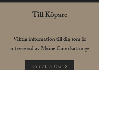
Till Köpare
Viktig information till dig som är
intresserad av Maine Coon kattunge
Kontakta Oss
Ansvar och omsorg
Som uppfödare är vi noga med att
varje kull och varje kattunge får en
omsorgsfull och trygg start i livet. Vi
prioriterar noggrann uppföljning och
utvärdering av kattungens hälsa och