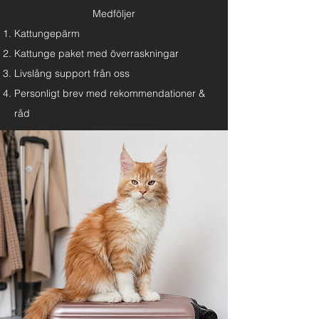
Medföljer
Kattungepärm
Kattunge paket med överraskningar
Livslång support från oss
Personligt brev med rekommendationer &
råd